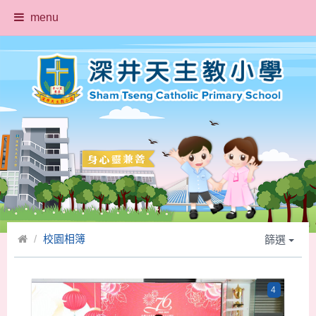
menu
校園相簿
篩選
4