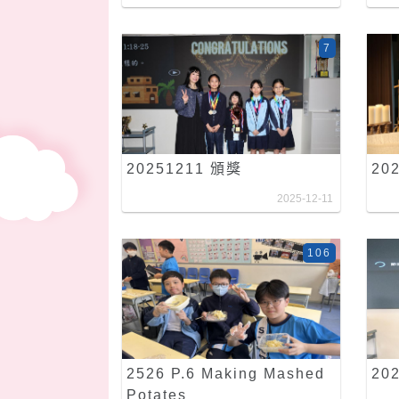
7
20251211 頒獎
20
2025-12-11
106
2526 P.6 Making Mashed
20
Potates