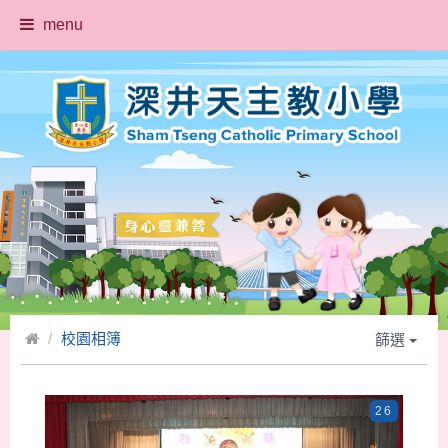
menu
校園相簿
篩選
26