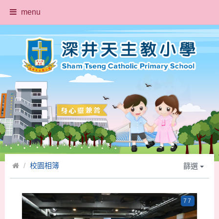
menu
校園相簿
篩選
77