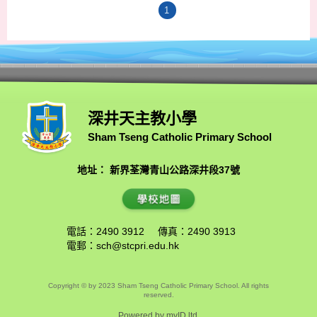
1
深井天主教小學
Sham Tseng Catholic Primary School
地址： 新界荃灣青山公路深井段37號
電話：2490 3912
傳真：2490 3913
電郵：
sch@stcpri.edu.hk
Copyright © by 2023 Sham Tseng Catholic Primary School. All rights
reserved.
Powered by
myID ltd.