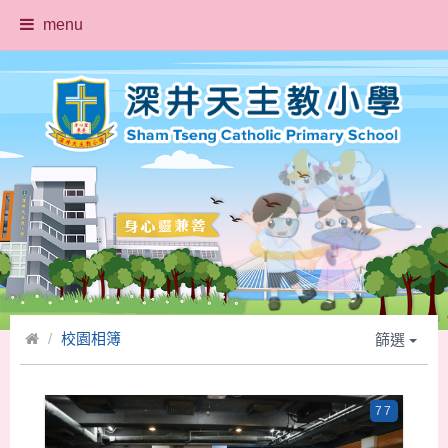
menu
校園相簿
篩選
77