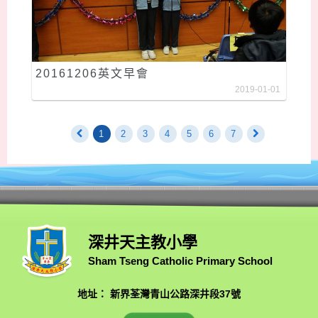
20161206英文早會
2019-01-01
1
2
3
4
5
6
7
深井天主教小學
Sham Tseng Catholic Primary School
地址： 新界荃灣青山公路深井段37號