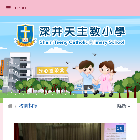
menu
校園相簿
篩選
18