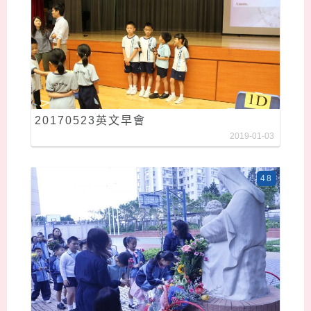
20170523英文早會
2019-01-03
48