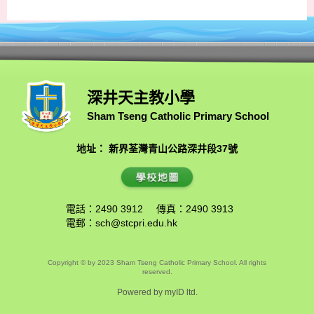
深井天主教小學
Sham Tseng Catholic Primary School
地址： 新界荃灣青山公路深井段37號
電話：2490 3912
傳真：2490 3913
電郵：
sch@stcpri.edu.hk
Copyright © by 2023 Sham Tseng Catholic Primary School. All rights
reserved.
Powered by
myID ltd.