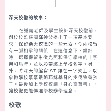
深天校徽的故事：
在邀請老師及學生設計深天校徽前，
創校校監羅國輝神父提出了一項基
本要
求：保留柴天校徽的一些元素，令兩校留
有一脈相承的關係。
在這信念下，設計
時，選擇保留象徵光照和保守學校的十字
架和盾牌，
並以彩帶繡上學校名字。另
外，將深天的縮寫‘ST’鑲在十字架上，以
象徵
學校緊緊跟隨耶穌基督的步伐牧養孩
子。最後加上學校校訓「身心靈兼善」，
讓校徽更能傳達學校辦學理念。
校歌