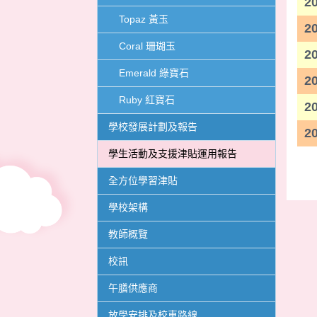
2
Topaz 黃玉
2
Coral 珊瑚玉
2
Emerald 綠寶石
2
Ruby 紅寶石
2
學校發展計劃及報告
2
學生活動及支援津貼運用報告
全方位學習津貼
學校架構
教師概覽
校訊
午膳供應商
放學安排及校車路線