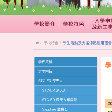
學校特色
學生活動及支援津貼運用報告
學校資料
學
辦學宗旨
STC-ER 深天人
STC-ER 深天人
STC-ER 深天人布襟章
2
Sapphire 藍寶石