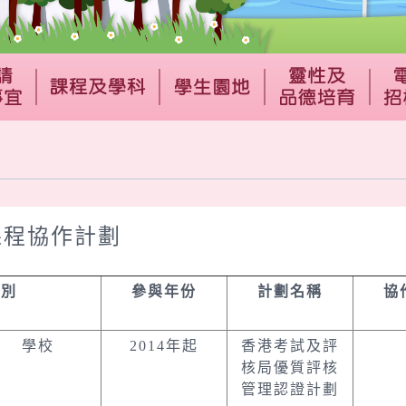
課程協作計劃
組別
參與年份
計劃名稱
協
學校
2014年起
香港考試及評
核局優質評核
管理認證計劃