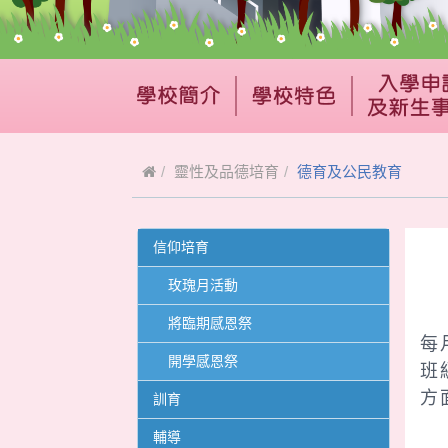
靈性及品德培育
德育及公民教育
信仰培育
玫瑰月活動
為
將臨期感恩祭
每
開學感恩祭
班
方
訓育
輔導