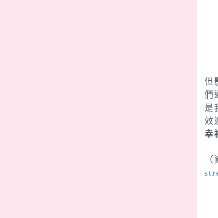
何
但
們
是
效
幸
（
str