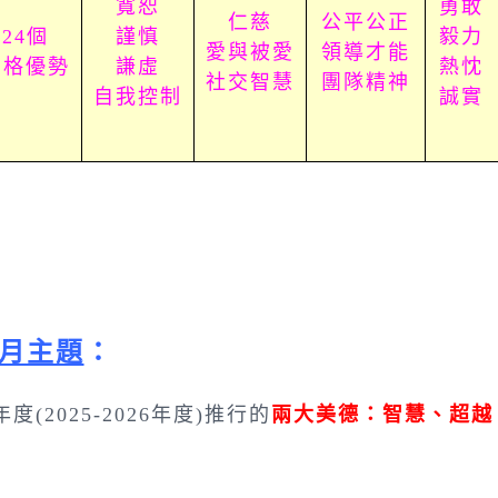
寬恕
勇敢
仁慈
公平公正
24個
謹慎
毅力
愛與被愛
領導才能
品格優勢
謙虛
熱忱
社交智慧
團隊精神
自我控制
誠實
月主題
：
年度(2025-2026年度)推行的
兩大美德：智慧、超越