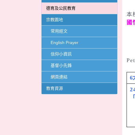
德育及公民教育
本
宗教園地
國
常用經文
English Prayer
「
信仰小資訊
Pe
基督小先鋒
網頁連結
6
教育資源
2