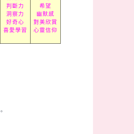
判斷力
希望
洞察力
幽默感
好奇心
對美欣賞
喜愛學習
心靈信仰
。