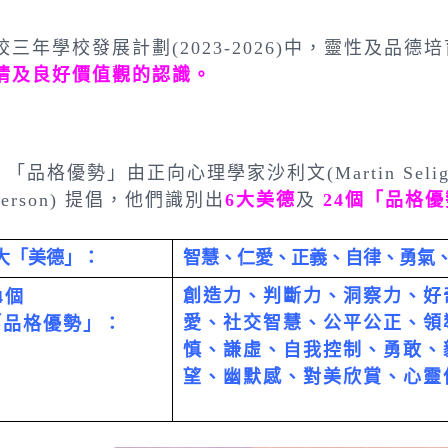
校三年學校發展計劃(2023-2026)中，靈性及品
情及良好價值觀的認識
。
品格優勢」由正向心理學家沙利文(Martin Seligman
terson) 提倡，他們識別出
6大美德
及
24個「品格
大「美德」：
智慧、仁愛、正義、自律、勇氣
創造力、判斷力、洞察力、好
4個
愛、社交智慧、公平公正、領
「品格優勢」：
慎、謙虛、自我控制、勇敢、
望、幽默感、對美欣賞、心靈