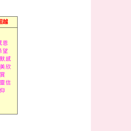
超越
感恩
希望
默感
美欣
賞
靈信
仰