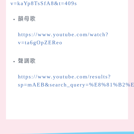
v=kaYp8TsSfA8&t=409s
韻母歌
https://www.youtube.com/watch?
v=ta6gOpZEReo
聲調歌
https://www.youtube.com/results?
sp=mAEB&search_query=%E8%81%B