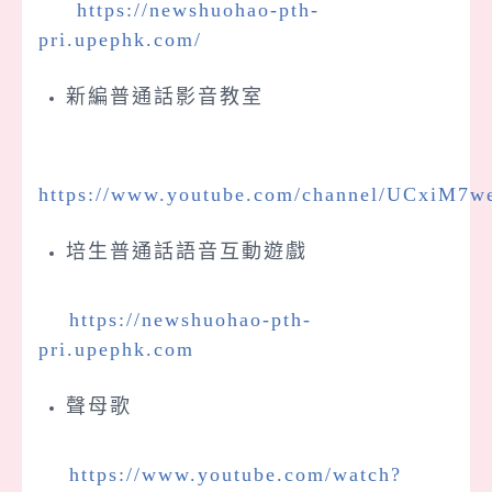
https://newshuohao-pth-
pri.upephk.com/
新編普通話影音教室
https://www.youtube.com/channel/UCxi
培生普通話語音互動遊戲
https://newshuohao-pth-
pri.upephk.com
聲母歌
https://www.youtube.com/watch?