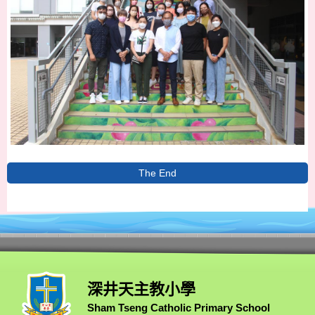
The End
深井天主教小學
Sham Tseng Catholic Primary School