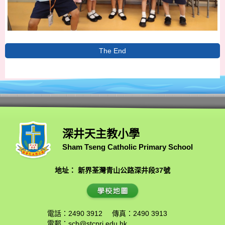
The End
深井天主教小學
Sham Tseng Catholic Primary School
地址： 新界荃灣青山公路深井段37號
電話：2490 3912
傳真：2490 3913
電郵：
sch@stcpri.edu.hk