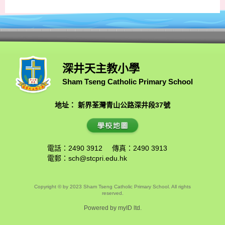
深井天主教小學
Sham Tseng Catholic Primary School
地址： 新界荃灣青山公路深井段37號
電話：2490 3912
傳真：2490 3913
電郵：
sch@stcpri.edu.hk
Copyright © by 2023 Sham Tseng Catholic Primary School. All rights
reserved.
Powered by
myID ltd.