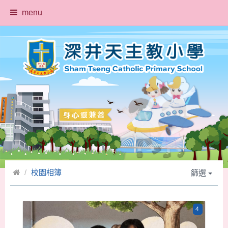
menu
校園相簿
篩選
4