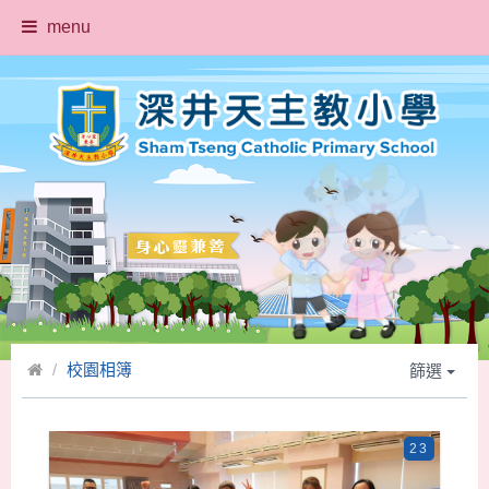
menu
校園相簿
篩選
23