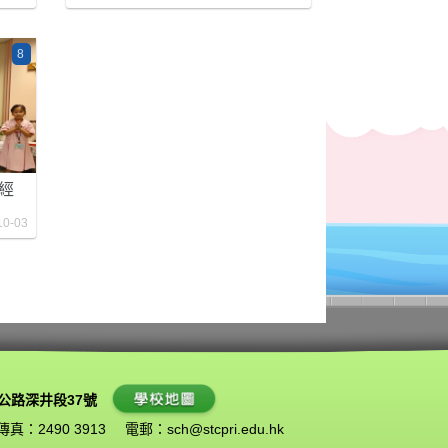
8
瑰經
10-03
公路深井段37號
傳真：2490 3913
電郵：
sch@stcpri.edu.hk