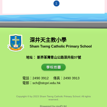
1
深井天主教小學
Sham Tseng Catholic Primary School
地址： 新界荃灣青山公路深井段37號
電話：2490 3912
傳真：2490 3913
電郵：
sch@stcpri.edu.hk
Copyright © by 2023 Sham Tseng Catholic Primary School. All rights
reserved.
Powered by
myID ltd.