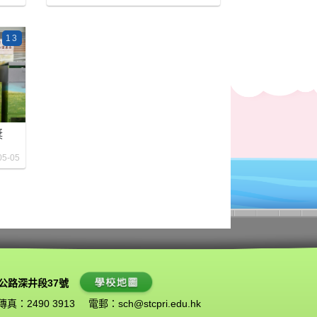
13
獎
05-05
公路深井段37號
傳真：2490 3913
電郵：
sch@stcpri.edu.hk