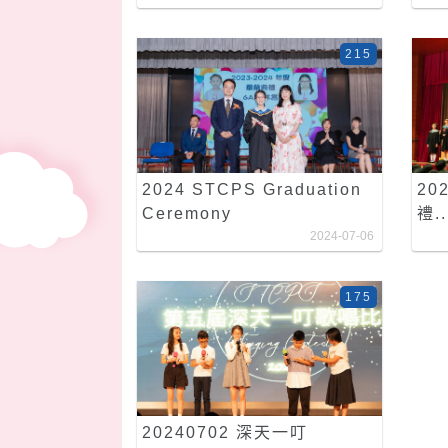
215
2024 STCPS Graduation
20
Ceremony
禮..
2024-07-06
175
20240702 深天一叮