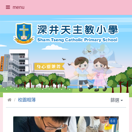
menu
校園相簿
篩選
68