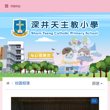
menu
校園相簿
篩選
31