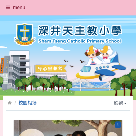
menu
校園相簿
篩選
4