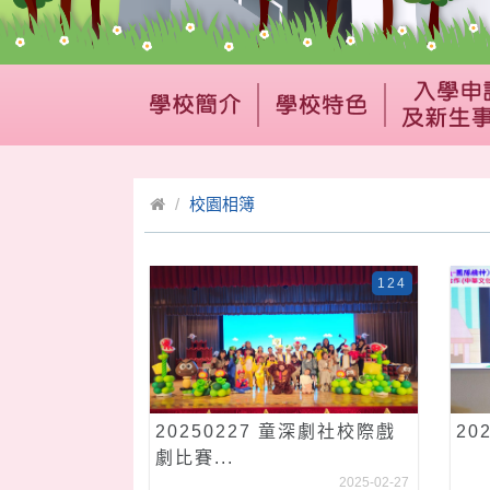
校園相簿
124
20250227 童深劇社校際戲
20
劇比賽...
2025-02-27