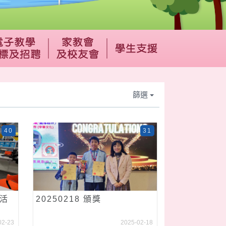
篩選
40
31
年活
20250218 頒獎
02-23
2025-02-18