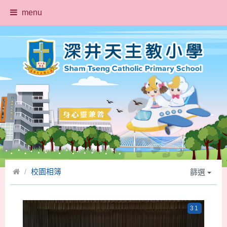
menu
校園相簿
篩選
31