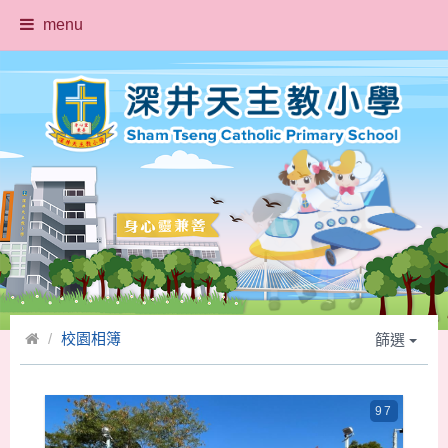
menu
校園相簿
篩選
97