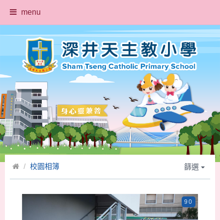
menu
校園相簿
篩選
90