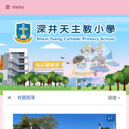
menu
校園相簿
篩選
97