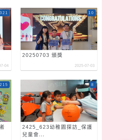
321
10
20250703 頒獎
07-04
2025-07-03
215
8
洗者
2425_623幼稚園探訪_保護
兒童會...