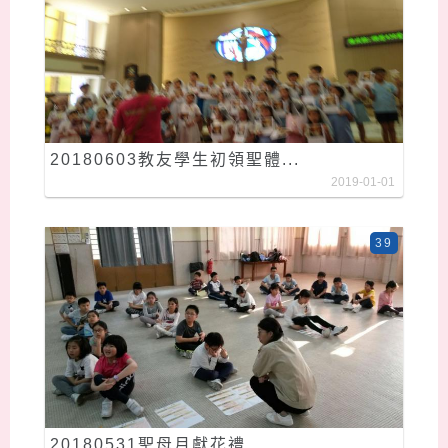
20180603教友學生初領聖體...
2019-01-01
39
20180531聖母月獻花禮