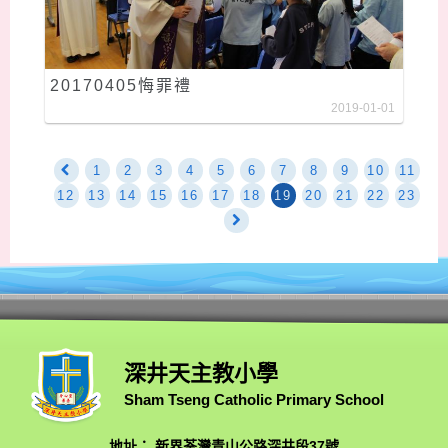
20170405悔罪禮
2019-01-01
1
2
3
4
5
6
7
8
9
10
11
12
13
14
15
16
17
18
19
20
21
22
23
深井天主教小學
Sham Tseng Catholic Primary School
地址： 新界荃灣青山公路深井段37號