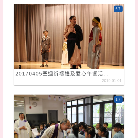
67
20170405聖週祈禱禮及愛心午餐活...
2019-01-01
17