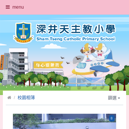
menu
校園相簿
篩選
8