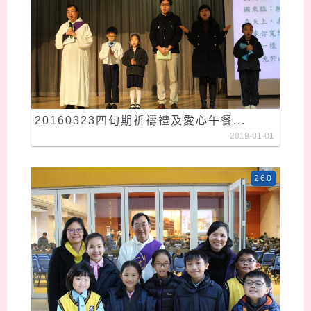
20160323四旬期祈禱禮及愛心午餐...
2019-01-01
260