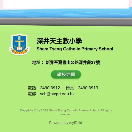
深井天主教小學
Sham Tseng Catholic Primary School
地址： 新界荃灣青山公路深井段37號
電話：2490 3912
傳真：2490 3913
電郵：
sch@stcpri.edu.hk
Copyright © by 2023 Sham Tseng Catholic Primary School. All rights
reserved.
Powered by
myID ltd.